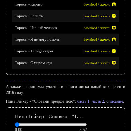
Торосы - Карцер
download / скачать
Торосы - Если ты
download / скачать
Торосы - Чёрный человек
download / скачать
Торосы - Я не могу помочь
download / скачать
Торосы - Талмуд седой
download / скачать
Торосы - С миром иди
download / скачать
А также я принимал участие в записи диска нанайских песен в
2016 году.
Нина Гейкер - "Словами предков пою":
часть 1
,
часть 2
,
описание
.
Нина Гейкер - Сикояко - "Талантливые мастерицы"
0:00
3:52