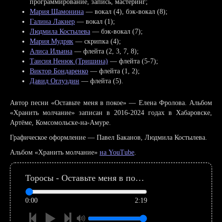
программирование, запись, мастеринг;
Мария Шамонина
— вокал (4), бэк-вокал (8);
Галина Лакнер
— вокал (1);
Людмила Костылева
— бэк-вокал (7);
Мария Мудряк
— скрипка (4);
Алиса Ильина
— флейта (2, 3, 7, 8);
Таисия Ненюк (Тришина)
— флейта (5-7);
Виктор Бондаренко
— флейта (1, 2);
Давид Оглуздин
— флейта (5).
Автор песни «Оставьте меня в покое» — Елена Фролова. Альбом
«Хранить молчание» записан в 2016-2024 годах в Хабаровске,
Артёме, Комсомольске-на-Амуре.
Графическое оформление — Павел Баканов, Людмила Костылева.
Альбом «Хранить молчание»
на YouTube
.
Торосы - Оставьте меня в покое (Елена Фролова)
0:00
2:19