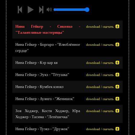
Нина Гейкер - Сикояко -
download / скачать
"Талантливые мастерицы"
Нина Гейкер - Боргаро - "Влюблённое
download / скачать
сердце"
Нина Гейкер - Кэр кар кя
download / скачать
Нина Гейкер - Эукэ - "Тётушка"
download / скачать
Нина Гейкер - Кумбек кэюкэ
download / скачать
Нина Гейкер - Ауянго - "Женишок"
download / скачать
Зоя Ходжер, Костя Ходжер, Юра
download / скачать
Ходжер - Тасима - "Лепёшечка"
Нина Гейкер - Туэкэ - "Дружок"
download / скачать